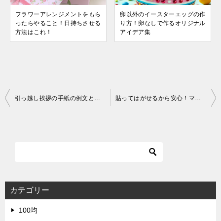
フラワーアレンジメントをもら
卵以外のイースターエッグの作
ったらやること！日持ちさせる
り方！卵なしで作るオリジナル
方法はこれ！
アイデア集
投
引っ越し挨拶の手紙の例文と封筒の選び方！
貼ってはがせるから安心！マスキングテープ壁に貼っても大丈夫の真実
稿
ナ
ビ
ゲ
ー
シ
カテゴリー
ョ
100均