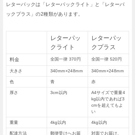
レターパックは「レターパックライト」と「レターパ
ックプラス」の2種類があります。
レターパッ
レターパッ
クライト
クプラス
全国一律 370円
全国一律 520円
料金
大きさ
340mm×248mm
340mm×248mm
色
青
赤
厚さ
3cm以内
A4サイズで重量4
kg以内であれば3
cmを超えてもよ
い
重量
4kg以内
4kg以内
配達方法
郵便受けへお届
対面でお届け、