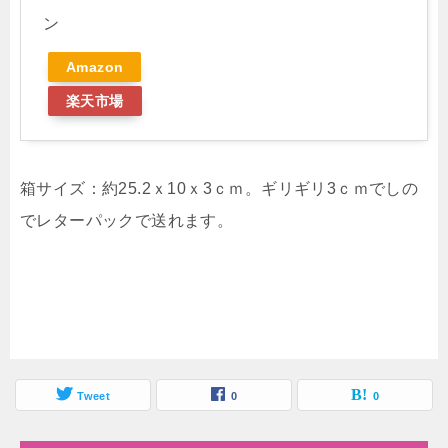
ン
Amazon
楽天市場
箱サイズ：約25.2ｘ10ｘ3ｃｍ。ギリギリ3ｃｍでしの
でレターパックで送れます。
Tweet
0
0