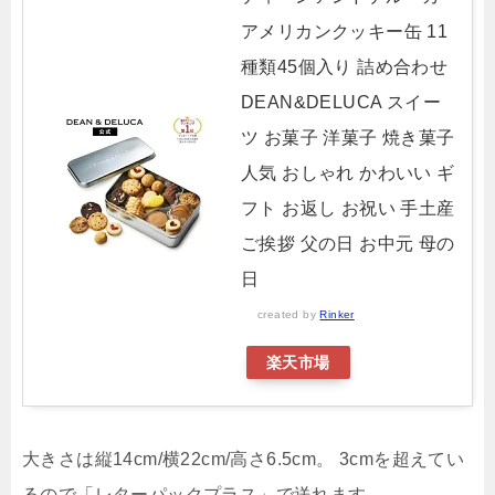
アメリカンクッキー缶 11
種類45個入り 詰め合わせ
DEAN&DELUCA スイー
ツ お菓子 洋菓子 焼き菓子
人気 おしゃれ かわいい ギ
フト お返し お祝い 手土産
ご挨拶 父の日 お中元 母の
日
created by
Rinker
楽天市場
大きさは
縦14cm/横22cm/高さ6.5cm。 3cmを超えてい
るので「レターパックプラス」で送れます。