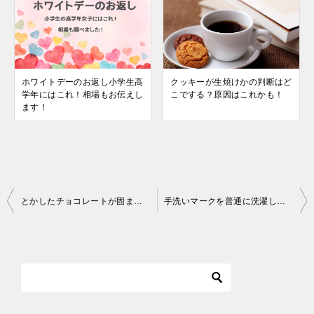
ホワイトデーのお返し小学生高
クッキーが生焼けかの判断はど
学年にはこれ！相場もお伝えし
こでする？原因はこれかも！
ます！
投
とかしたチョコレートが固まる時間は?!なかなか固まらないのはなぜ？
手洗いマークを普通に洗濯しても平気？
稿
ナ
ビ
ゲ
ー