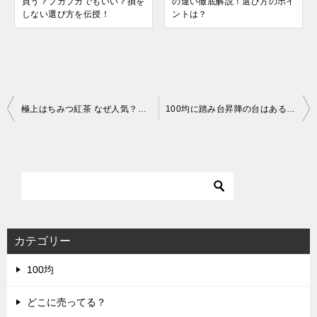
買う？ブカブカでもいい？損を
の違い徹底解説！選び方のポイ
しない選び方を伝授！
ントは？
投
極上はちみつ紅茶 なぜ人気？口コミから分かる魅力とは
100均に踏み台昇降の台はある？手作りで代用するならこれ！
稿
ナ
ビ
ゲ
ー
シ
カテゴリー
ョ
100均
ン
どこに売ってる？