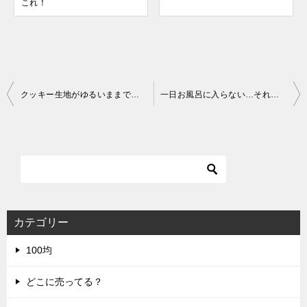
これ！
投
クッキー生地がゆるいままでもOK？失敗しない焼き方とおいしく仕上げるコツ
一日お風呂に入らない…それってばれる？ 忙しい人のための清潔感キープ術
稿
ナ
ビ
ゲ
ー
シ
カテゴリー
ョ
100均
ン
どこに売ってる？