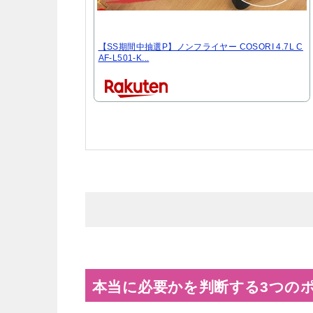
【SS期間中抽選P】ノンフライヤー COSORI 4.7L C
AF-L501-K...
本当に必要かを判断する3つの