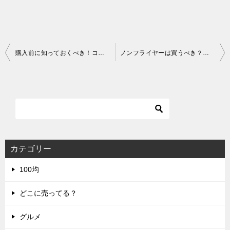
投
購入前に知っておくべき！コソリ(COSORI)ノンフライヤーの電気代と長期的なコスパ
ノンフライヤーは買うべき？本当に必要かを判断する3つのポイント
稿
ナ
ビ
ゲ
ー
シ
カテゴリー
ョ
100均
ン
どこに売ってる？
グルメ