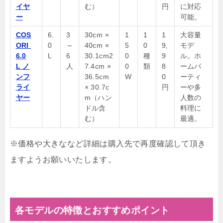
イヤ
む）
円
に対応
ー
可能。
COS
6.
3
30cm ×
1
1
1
大容量
ORI
0
～
40cm ×
5
0
9,
モデ
6.0
L
6
30.1cm
2
0
種
9
ル。ホ
L
ノ
人
7.4
cm ×
0
類
8
ームパ
ンフ
36.5cm
W
0
ーティ
ライ
× 30.7c
円
ーや多
ヤー
m（ハン
人数の
ドル含
料理に
む）
最適。
※価格や大きななど詳細は購入先で再度確認して頂き
ますようお願いいたします。
各モデルの特徴とおすすめポイント