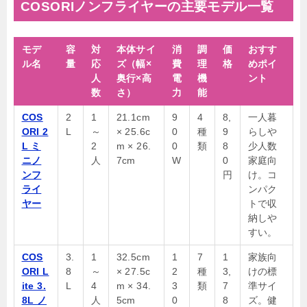
COSORIノンフライヤーの主要モデル一覧
モデ
容
対
本体サイ
消
調
価
おすす
ル名
量
応
ズ（幅×
費
理
格
めポイ
人
奥行×高
電
機
ント
数
さ）
力
能
COS
2
1
21.1cm
9
4
8,
一人暮
ORI 2
L
～
× 25.6c
0
種
9
らしや
L ミ
2
m × 26.
0
類
8
少人数
ニノ
人
7cm
W
0
家庭向
ンフ
円
け。コ
ライ
ンパク
ヤー
トで収
納しや
すい。
COS
3.
1
32.5cm
1
7
1
家族向
ORI L
8
～
× 27.5c
2
種
3,
けの標
ite 3.
L
4
m × 34.
3
類
7
準サイ
8L ノ
人
5cm
0
8
ズ。健