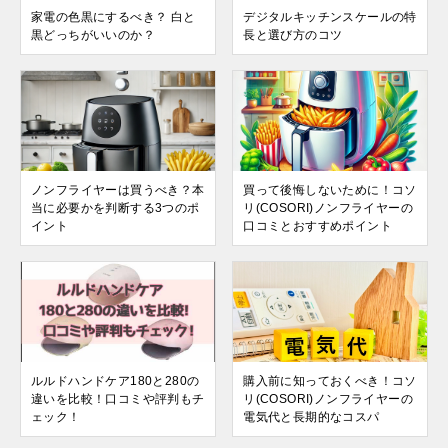
家電の色黒にするべき？ 白と
デジタルキッチンスケールの特
黒どっちがいいのか？
長と選び方のコツ
ノンフライヤーは買うべき？本
買って後悔しないために！コソ
当に必要かを判断する3つのポ
リ(COSORI)ノンフライヤーの
イント
口コミとおすすめポイント
ルルドハンドケア180と280の
購入前に知っておくべき！コソ
違いを比較！口コミや評判もチ
リ(COSORI)ノンフライヤーの
ェック！
電気代と長期的なコスパ