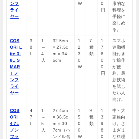
ンフ
W
0
康的な
ライ
円
料理を
ヤー
手軽に
楽しめ
る。
COS
3.
1
32.5cm
1
7
1
スマホ
ORI L
8
～
× 27.5c
2
種
7,
連動機
ite 3.
L
4
m × 34.
3
類
6
能付き
8L S
人
5cm
0
0
で操作
MAR
W
0
が便
T ノ
円
利。最
ンフ
新技術
ライ
を試し
ヤー
たい人
向け。
COS
4.
1
27.4
cm
1
9
1
中～大
ORI
7
～
× 36.5c
5
種
3,
家族向
4.7L
L
5
m × 30.
0
類
9
け。さ
ノン
人
7cm（ハ
0
8
まざま
フラ
ンドル含
W
0
な料理