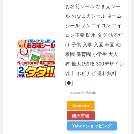
お名前シール なまえシー
ル おなまえシール ネーム
シール ノンアイロン アイ
ロン不要 防水 タグ 貼るだ
け 子供 入学 入園 卒園 幼
稚園 保育園 小学生 大人
布 最大159枚 300デザイン
以上 ホビナビ 送料無料
[◆]
created by
Rinker
Amazon
楽天市場
Yahooショッピング