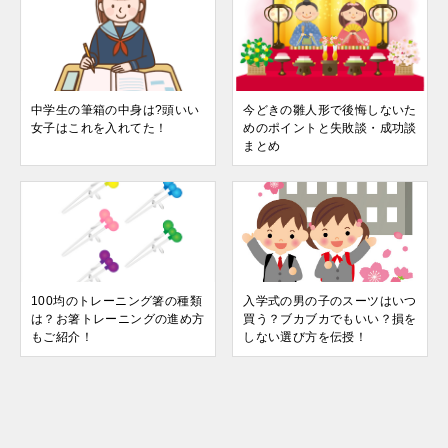
中学生の筆箱の中身は?頭いい
今どきの雛人形で後悔しないた
女子はこれを入れてた！
めのポイントと失敗談・成功談
まとめ
100均のトレーニング箸の種類
入学式の男の子のスーツはいつ
は？お箸トレーニングの進め方
買う？ブカブカでもいい？損を
もご紹介！
しない選び方を伝授！