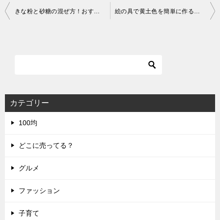
投
きな粉と砂糖の混ぜ方！おすすめ比率も紹介！
絵の具で黄土色を簡単に作る作り方！色作りのコツと失敗しない配合
稿
ナ
ビ
ゲ
ー
シ
カテゴリー
ョ
100均
ン
どこに売ってる？
グルメ
ファッション
子育て