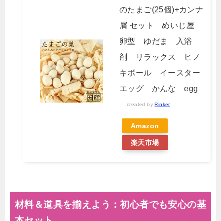
のたまご(25個)+カンナ
屑 セット めいじ屋
卵型 ゆだま 入浴
剤 リラックス ヒノ
キボール イースター
エッグ かんな egg
created by
Rinker
Amazon
楽天市場
材料＆道具を揃えよう：初心者でも安心の基
本セット