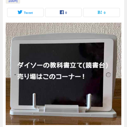
100均
Tweet
0
0