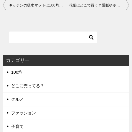
投
キッチンの吸水マットは100均セリアで！大判も折りたたみも揃います！
花瓶はどこで買う？通販やホームセンター、おしゃれな雑貨屋などたくさん！
稿
ナ
ビ
ゲ
ー
シ
カテゴリー
ョ
100均
ン
どこに売ってる？
グルメ
ファッション
子育て