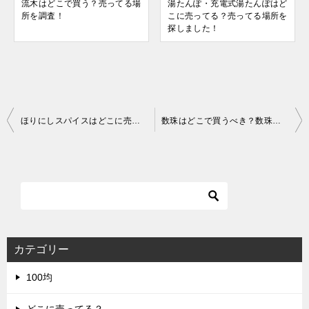
流木はどこで買う？売ってる場
湯たんぽ・充電式湯たんぽはど
所を調査！
こに売ってる？売ってる場所を
探しました！
投
ほりにしスパイスはどこに売ってる？販売店や使い方のレシピをご紹介！
数珠はどこで買うべき？数珠の入手方法と修理先ガイド
稿
ナ
ビ
ゲ
ー
シ
カテゴリー
ョ
100均
ン